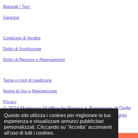
Materiali / Test
Garanzia
Condizioni di Vendita
Diritto di Sostituzione
Diritto di Recesso o Ripensamento
Tempi e costi di spedizione
Norme di Uso e Manutenzione
Privacy
© 2024 Materassi Mattflex by Riposo & Benessere di Delle
Questo sito utilizza i cookies per migliorare la tua
Donne Cinicolo Matteo - P.IVA: 04009460710 - All Rights
esperienza e visualizzare annunci pubblicitari
Reserved
personalizzati. Cliccando su "Accetta" acconsenti
all'uso di tutti i cookies.