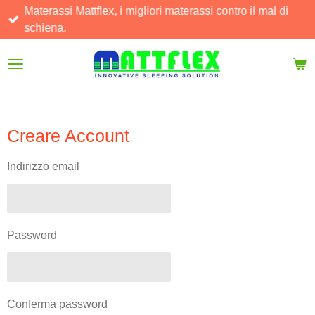
Materassi Mattflex, i migliori materassi contro il mal di
Vai
schiena.
al
contenuto
principale
Creare Account
Indirizzo email
Password
Conferma password