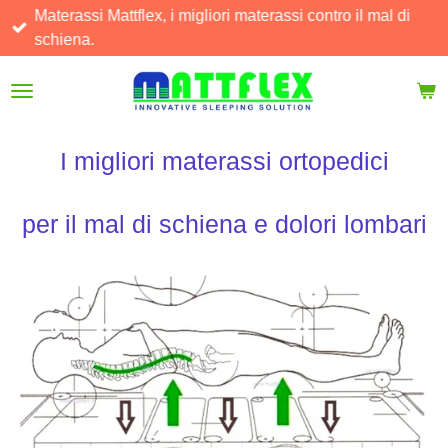
Materassi Mattflex, i migliori materassi contro il mal di
Vai
schiena.
al
contenuto
principale
I migliori materassi ortopedici
per il mal di schiena e dolori lombari