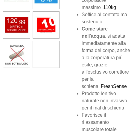
corporature
massimo
110kg
Soffice al contatto ma
sostenuto
Come stare
nell'acqua
, si adatta
immediatamente alla
forma del corpo, anche
alla corporatura più
esile,
grazie
all'e
sclusivo correttore
per la
schiena
FreshSense
Prodotto lenitivo
naturale non invasivo
per il mal di schiena
Favorisce il
rilassamento
muscolare totale