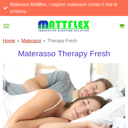
Materassi Mattflex, i migliori materassi contro il mal di
Vai
schiena.
al
contenuto
principale
Home
»
Materassi
»
Therapy Fresh
Materasso Therapy Fresh